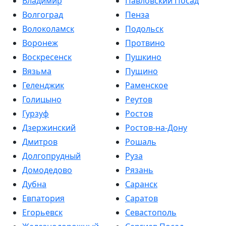
Владимир
Павловский Посад
Волгоград
Пенза
Волоколамск
Подольск
Воронеж
Протвино
Воскресенск
Пушкино
Вязьма
Пущино
Геленджик
Раменское
Голицыно
Реутов
Гурзуф
Ростов
Дзержинский
Ростов-на-Дону
Дмитров
Рошаль
Долгопрудный
Руза
Домодедово
Рязань
Дубна
Саранск
Евпатория
Саратов
Егорьевск
Севастополь