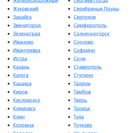
Железнодорожный
Сергиев Посад
Жуковский
Серебряные Пруды
Зарайск
Серпухов
Звенигород
Симферополь
Зеленоград
Солнечногорск
Иваново
Сосново
Ивантеевка
Софрино
Истра
Сочи
Казань
Ставрополь
Калуга
Ступино
Кашира
Талдом
Киров
Тамбов
Кисловодск
Тверь
Климовск
Троицк
Клин
Тула
Коломна
Тучково