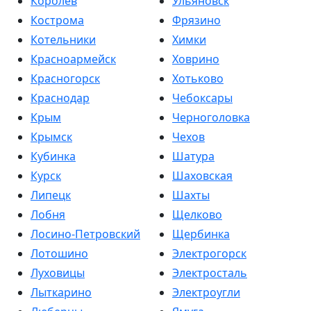
Королев
Ульяновск
Кострома
Фрязино
Котельники
Химки
Красноармейск
Ховрино
Красногорск
Хотьково
Краснодар
Чебоксары
Крым
Черноголовка
Крымск
Чехов
Кубинка
Шатура
Курск
Шаховская
Липецк
Шахты
Лобня
Щелково
Лосино-Петровский
Щербинка
Лотошино
Электрогорск
Луховицы
Электросталь
Лыткарино
Электроугли