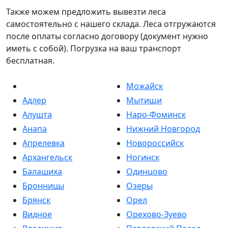
Также можем предложить вывезти леса
самостоятельно с нашего склада. Леса отгружаются
после оплаты согласно договору (документ нужно
иметь с собой). Погрузка на ваш транспорт
бесплатная.
Можайск
Адлер
Мытищи
Алушта
Наро-Фоминск
Анапа
Нижний Новгород
Апрелевка
Новороссийск
Архангельск
Ногинск
Балашиха
Одинцово
Бронницы
Озеры
Брянск
Орел
Видное
Орехово-Зуево