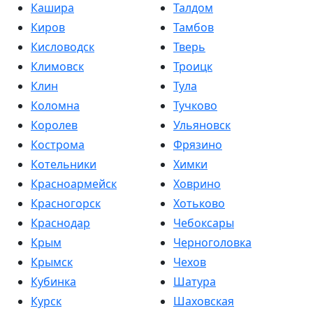
Кашира
Талдом
Киров
Тамбов
Кисловодск
Тверь
Климовск
Троицк
Клин
Тула
Коломна
Тучково
Королев
Ульяновск
Кострома
Фрязино
Котельники
Химки
Красноармейск
Ховрино
Красногорск
Хотьково
Краснодар
Чебоксары
Крым
Черноголовка
Крымск
Чехов
Кубинка
Шатура
Курск
Шаховская