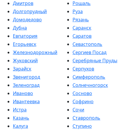
Дмитров
Рошаль
Долгопрудный
Руза
Домодедово
Рязань
Дубна
Саранск
Евпатория
Саратов
Егорьевск
Севастополь
Железнодорожный
Сергиев Посад
Жуковский
Серебряные Пруды
Зарайск
Серпухов
Звенигород
Симферополь
Зеленоград
Солнечногорск
Иваново
Сосново
Ивантеевка
Софрино
Истра
Сочи
Казань
Ставрополь
Калуга
Ступино