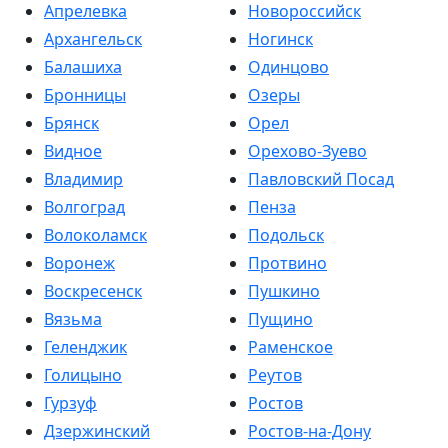
Апрелевка
Новороссийск
Архангельск
Ногинск
Балашиха
Одинцово
Бронницы
Озеры
Брянск
Орел
Видное
Орехово-Зуево
Владимир
Павловский Посад
Волгоград
Пенза
Волоколамск
Подольск
Воронеж
Протвино
Воскресенск
Пушкино
Вязьма
Пущино
Геленджик
Раменское
Голицыно
Реутов
Гурзуф
Ростов
Дзержинский
Ростов-на-Дону