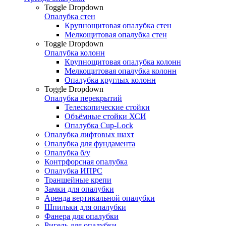
Toggle Dropdown
Опалубка стен
Крупнощитовая опалубка стен
Мелкощитовая опалубка стен
Toggle Dropdown
Опалубка колонн
Крупнощитовая опалубка колонн
Мелкощитовая опалубка колонн
Опалубка круглых колонн
Toggle Dropdown
Опалубка перекрытий
Телескопические стойки
Объёмные стойки ХСИ
Опалубка Cup-Lock
Опалубка лифтовых шахт
Опалубка для фундамента
Опалубка б/у
Контрфорсная опалубка
Опалубка ИПРС
Траншейные крепи
Замки для опалубки
Аренда вертикальной опалубки
Шпильки для опалубки
Фанера для опалубки
Ригель для опалубки