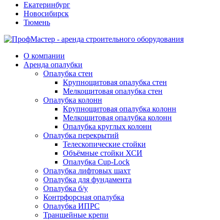
Екатеринбург
Новосибирск
Тюмень
О компании
Аренда опалубки
Опалубка стен
Крупнощитовая опалубка стен
Мелкощитовая опалубка стен
Опалубка колонн
Крупнощитовая опалубка колонн
Мелкощитовая опалубка колонн
Опалубка круглых колонн
Опалубка перекрытий
Телескопические стойки
Объёмные стойки ХСИ
Опалубка Cup-Lock
Опалубка лифтовых шахт
Опалубка для фундамента
Опалубка б/у
Контрфорсная опалубка
Опалубка ИПРС
Траншейные крепи