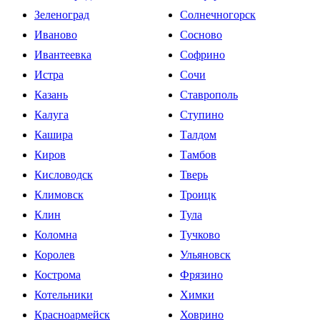
Зеленоград
Солнечногорск
Иваново
Сосново
Ивантеевка
Софрино
Истра
Сочи
Казань
Ставрополь
Калуга
Ступино
Кашира
Талдом
Киров
Тамбов
Кисловодск
Тверь
Климовск
Троицк
Клин
Тула
Коломна
Тучково
Королев
Ульяновск
Кострома
Фрязино
Котельники
Химки
Красноармейск
Ховрино