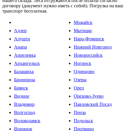
нашего склада. Леса отгружаются после оплаты согласно
договору (документ нужно иметь с собой). Погрузка на ваш
транспорт бесплатная.
Можайск
Адлер
Мытищи
Алушта
Наро-Фоминск
Анапа
Нижний Новгород
Апрелевка
Новороссийск
Архангельск
Ногинск
Балашиха
Одинцово
Бронницы
Озеры
Брянск
Орел
Видное
Орехово-Зуево
Владимир
Павловский Посад
Волгоград
Пенза
Волоколамск
Подольск
Воронеж
Протвино