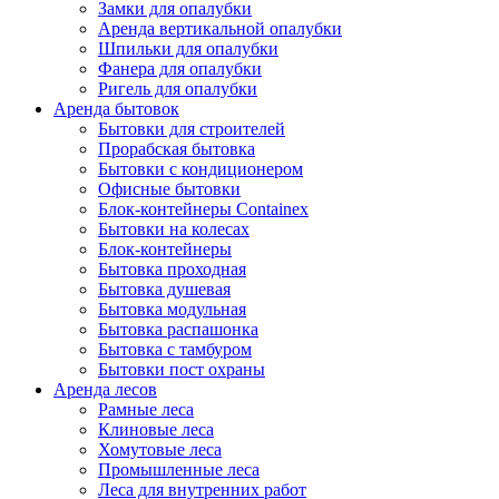
Замки для опалубки
Аренда вертикальной опалубки
Шпильки для опалубки
Фанера для опалубки
Ригель для опалубки
Аренда бытовок
Бытовки для строителей
Прорабская бытовка
Бытовки с кондиционером
Офисные бытовки
Блок-контейнеры Containex
Бытовки на колесах
Блок-контейнеры
Бытовка проходная
Бытовка душевая
Бытовка модульная
Бытовка распашонка
Бытовка с тамбуром
Бытовки пост охраны
Аренда лесов
Рамные леса
Клиновые леса
Хомутовые леса
Промышленные леса
Леса для внутренних работ