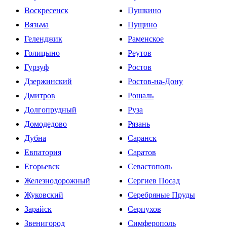
Воскресенск
Пушкино
Вязьма
Пущино
Геленджик
Раменское
Голицыно
Реутов
Гурзуф
Ростов
Дзержинский
Ростов-на-Дону
Дмитров
Рошаль
Долгопрудный
Руза
Домодедово
Рязань
Дубна
Саранск
Евпатория
Саратов
Егорьевск
Севастополь
Железнодорожный
Сергиев Посад
Жуковский
Серебряные Пруды
Зарайск
Серпухов
Звенигород
Симферополь