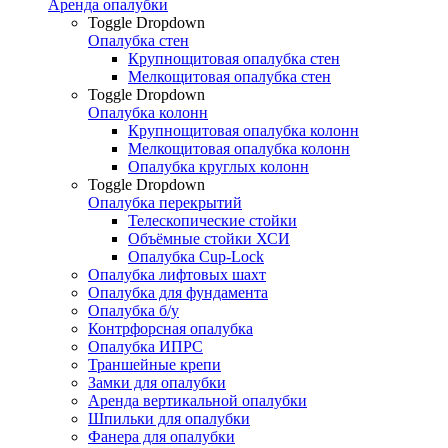
Аренда опалубки
Toggle Dropdown
Опалубка стен
Крупнощитовая опалубка стен
Мелкощитовая опалубка стен
Toggle Dropdown
Опалубка колонн
Крупнощитовая опалубка колонн
Мелкощитовая опалубка колонн
Опалубка круглых колонн
Toggle Dropdown
Опалубка перекрытий
Телескопические стойки
Объёмные стойки ХСИ
Опалубка Cup-Lock
Опалубка лифтовых шахт
Опалубка для фундамента
Опалубка б/у
Контрфорсная опалубка
Опалубка ИПРС
Траншейные крепи
Замки для опалубки
Аренда вертикальной опалубки
Шпильки для опалубки
Фанера для опалубки