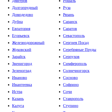
Дмитров
Рошаль
Долгопрудный
Руза
Домодедово
Рязань
Дубна
Саранск
Евпатория
Саратов
Егорьевск
Севастополь
Железнодорожный
Сергиев Посад
Жуковский
Серебряные Пруды
Зарайск
Серпухов
Звенигород
Симферополь
Зеленоград
Солнечногорск
Иваново
Сосново
Ивантеевка
Софрино
Истра
Сочи
Казань
Ставрополь
Калуга
Ступино