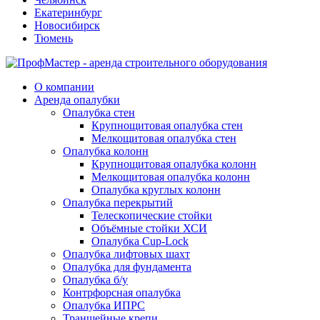
Екатеринбург
Новосибирск
Тюмень
О компании
Аренда опалубки
Опалубка стен
Крупнощитовая опалубка стен
Мелкощитовая опалубка стен
Опалубка колонн
Крупнощитовая опалубка колонн
Мелкощитовая опалубка колонн
Опалубка круглых колонн
Опалубка перекрытий
Телескопические стойки
Объёмные стойки ХСИ
Опалубка Cup-Lock
Опалубка лифтовых шахт
Опалубка для фундамента
Опалубка б/у
Контрфорсная опалубка
Опалубка ИПРС
Траншейные крепи