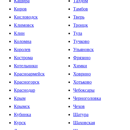
Кашира
Талдом
Киров
Тамбов
Кисловодск
Тверь
Климовск
Троицк
Клин
Тула
Коломна
Тучково
Королев
Ульяновск
Кострома
Фрязино
Котельники
Химки
Красноармейск
Ховрино
Красногорск
Хотьково
Краснодар
Чебоксары
Крым
Черноголовка
Крымск
Чехов
Кубинка
Шатура
Курск
Шаховская