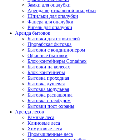
Замки для опалубки
Аренда вертикальной опалубки
Шпильки для опалубки
Фанера для опалубки
Ригель для опалубки
Аренда бытовок
Бытовки для строителей
Прорабская бытовка
Бытовки с кондиционером
Офисные бытовки
Блок-контейнеры Containex
Бытовки на колесах
Блок-контейнеры
Бытовка проходная
Бытовка душевая
Бытовка модульная
Бытовка распашонка
Бытовка с тамбуром
Бытовки пост охраны
Аренда лесов
Рамные леса
Клиновые леса
Хомутовые леса
Промышленные леса
Леса для внутренних работ