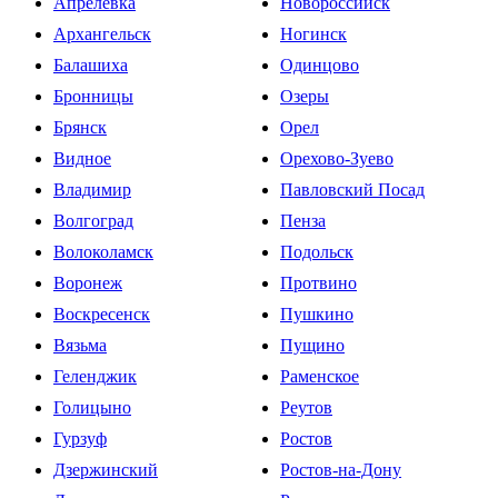
Апрелевка
Новороссийск
Архангельск
Ногинск
Балашиха
Одинцово
Бронницы
Озеры
Брянск
Орел
Видное
Орехово-Зуево
Владимир
Павловский Посад
Волгоград
Пенза
Волоколамск
Подольск
Воронеж
Протвино
Воскресенск
Пушкино
Вязьма
Пущино
Геленджик
Раменское
Голицыно
Реутов
Гурзуф
Ростов
Дзержинский
Ростов-на-Дону