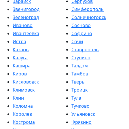
Зарайск
Серпухов
Звенигород
Симферополь
Зеленоград
Солнечногорск
Иваново
Сосново
Ивантеевка
Софрино
Истра
Сочи
Казань
Ставрополь
Калуга
Ступино
Кашира
Талдом
Киров
Тамбов
Кисловодск
Тверь
Климовск
Троицк
Клин
Тула
Коломна
Тучково
Королев
Ульяновск
Кострома
Фрязино