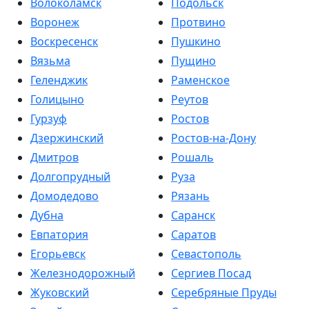
Волоколамск
Подольск
Воронеж
Протвино
Воскресенск
Пушкино
Вязьма
Пущино
Геленджик
Раменское
Голицыно
Реутов
Гурзуф
Ростов
Дзержинский
Ростов-на-Дону
Дмитров
Рошаль
Долгопрудный
Руза
Домодедово
Рязань
Дубна
Саранск
Евпатория
Саратов
Егорьевск
Севастополь
Железнодорожный
Сергиев Посад
Жуковский
Серебряные Пруды