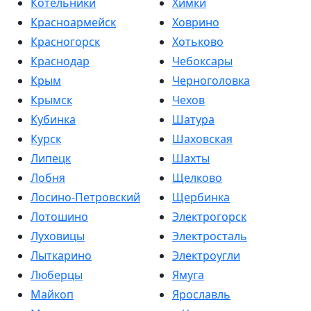
Котельники
Химки
Красноармейск
Ховрино
Красногорск
Хотьково
Краснодар
Чебоксары
Крым
Черноголовка
Крымск
Чехов
Кубинка
Шатура
Курск
Шаховская
Липецк
Шахты
Лобня
Щелково
Лосино-Петровский
Щербинка
Лотошино
Электрогорск
Луховицы
Электросталь
Лыткарино
Электроугли
Люберцы
Ямуга
Майкоп
Ярославль