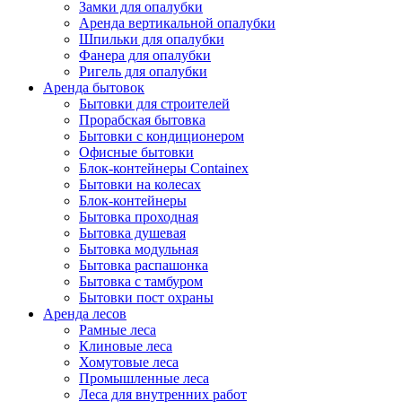
Замки для опалубки
Аренда вертикальной опалубки
Шпильки для опалубки
Фанера для опалубки
Ригель для опалубки
Аренда бытовок
Бытовки для строителей
Прорабская бытовка
Бытовки с кондиционером
Офисные бытовки
Блок-контейнеры Containex
Бытовки на колесах
Блок-контейнеры
Бытовка проходная
Бытовка душевая
Бытовка модульная
Бытовка распашонка
Бытовка с тамбуром
Бытовки пост охраны
Аренда лесов
Рамные леса
Клиновые леса
Хомутовые леса
Промышленные леса
Леса для внутренних работ