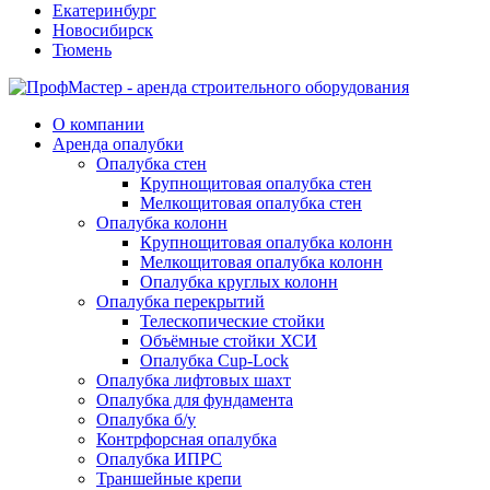
Екатеринбург
Новосибирск
Тюмень
О компании
Аренда опалубки
Опалубка стен
Крупнощитовая опалубка стен
Мелкощитовая опалубка стен
Опалубка колонн
Крупнощитовая опалубка колонн
Мелкощитовая опалубка колонн
Опалубка круглых колонн
Опалубка перекрытий
Телескопические стойки
Объёмные стойки ХСИ
Опалубка Cup-Lock
Опалубка лифтовых шахт
Опалубка для фундамента
Опалубка б/у
Контрфорсная опалубка
Опалубка ИПРС
Траншейные крепи