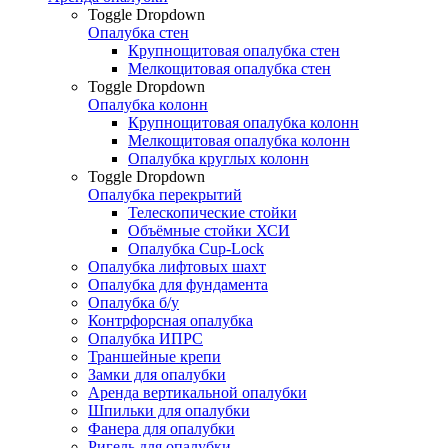
Toggle Dropdown
Опалубка стен
Крупнощитовая опалубка стен
Мелкощитовая опалубка стен
Toggle Dropdown
Опалубка колонн
Крупнощитовая опалубка колонн
Мелкощитовая опалубка колонн
Опалубка круглых колонн
Toggle Dropdown
Опалубка перекрытий
Телескопические стойки
Объёмные стойки ХСИ
Опалубка Cup-Lock
Опалубка лифтовых шахт
Опалубка для фундамента
Опалубка б/у
Контрфорсная опалубка
Опалубка ИПРС
Траншейные крепи
Замки для опалубки
Аренда вертикальной опалубки
Шпильки для опалубки
Фанера для опалубки
Ригель для опалубки