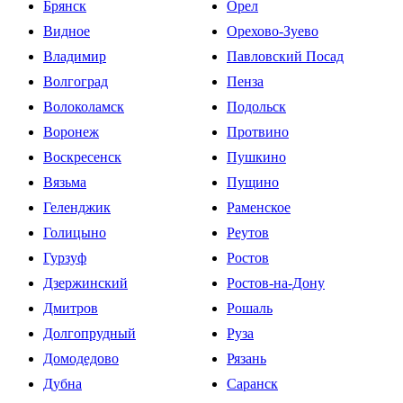
Брянск
Орел
Видное
Орехово-Зуево
Владимир
Павловский Посад
Волгоград
Пенза
Волоколамск
Подольск
Воронеж
Протвино
Воскресенск
Пушкино
Вязьма
Пущино
Геленджик
Раменское
Голицыно
Реутов
Гурзуф
Ростов
Дзержинский
Ростов-на-Дону
Дмитров
Рошаль
Долгопрудный
Руза
Домодедово
Рязань
Дубна
Саранск