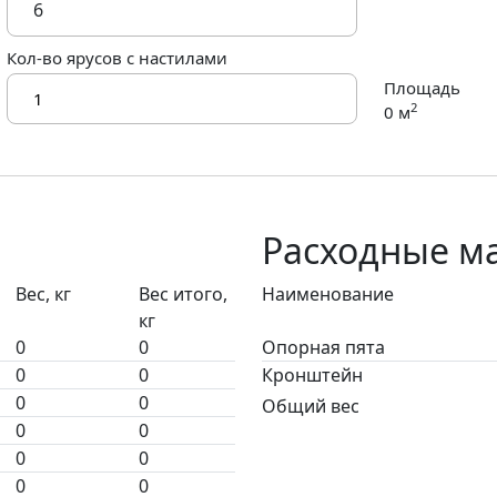
Кол-во ярусов с настилами
Площадь
2
0
м
Расходные м
Вес, кг
Вес итого,
Наименование
кг
0
0
Опорная пята
0
0
Кронштейн
0
0
Общий вес
0
0
0
0
0
0