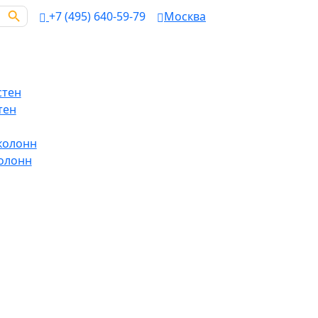
Search Button
+7 (495) 640-59-79
Москва
стен
тен
колонн
олонн