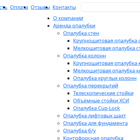
Search
сть
Оплата
Отзывы
Контакты
for:
О компании
Аренда опалубки
Опалубка стен
Крупнощитовая опалубка 
Мелкощитовая опалубка с
Опалубка колонн
Крупнощитовая опалубка 
Мелкощитовая опалубка к
Опалубка круглых колонн
Опалубка перекрытий
Телескопические стойки
Объёмные стойки ХСИ
Опалубка Cup-Lock
Опалубка лифтовых шахт
Опалубка для фундамента
Опалубка б/у
Контрфорсная опалубка