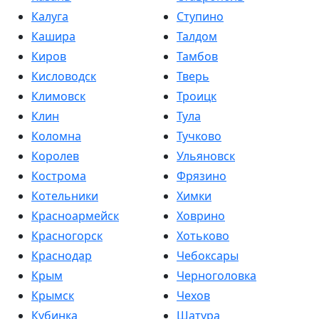
Калуга
Ступино
Кашира
Талдом
Киров
Тамбов
Кисловодск
Тверь
Климовск
Троицк
Клин
Тула
Коломна
Тучково
Королев
Ульяновск
Кострома
Фрязино
Котельники
Химки
Красноармейск
Ховрино
Красногорск
Хотьково
Краснодар
Чебоксары
Крым
Черноголовка
Крымск
Чехов
Кубинка
Шатура