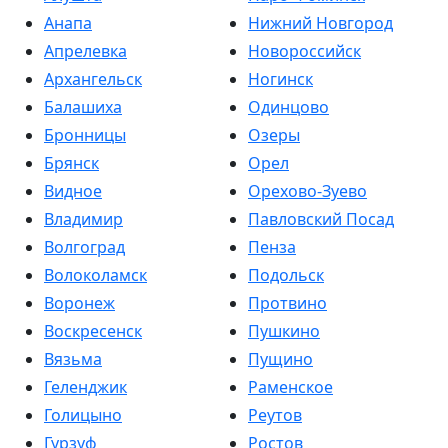
Анапа
Нижний Новгород
Апрелевка
Новороссийск
Архангельск
Ногинск
Балашиха
Одинцово
Бронницы
Озеры
Брянск
Орел
Видное
Орехово-Зуево
Владимир
Павловский Посад
Волгоград
Пенза
Волоколамск
Подольск
Воронеж
Протвино
Воскресенск
Пушкино
Вязьма
Пущино
Геленджик
Раменское
Голицыно
Реутов
Гурзуф
Ростов