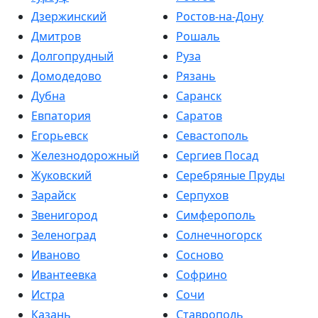
Дзержинский
Ростов-на-Дону
Дмитров
Рошаль
Долгопрудный
Руза
Домодедово
Рязань
Дубна
Саранск
Евпатория
Саратов
Егорьевск
Севастополь
Железнодорожный
Сергиев Посад
Жуковский
Серебряные Пруды
Зарайск
Серпухов
Звенигород
Симферополь
Зеленоград
Солнечногорск
Иваново
Сосново
Ивантеевка
Софрино
Истра
Сочи
Казань
Ставрополь