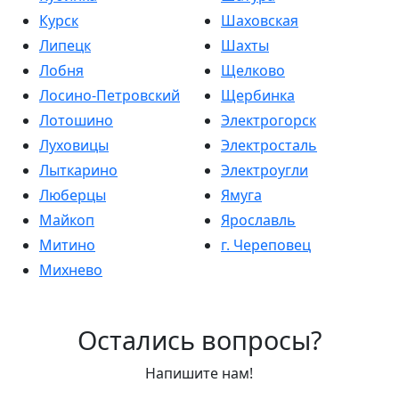
Курск
Шаховская
Липецк
Шахты
Лобня
Щелково
Лосино-Петровский
Щербинка
Лотошино
Электрогорск
Луховицы
Электросталь
Лыткарино
Электроугли
Люберцы
Ямуга
Майкоп
Ярославль
Митино
г. Череповец
Михнево
Остались вопросы?
Напишите нам!