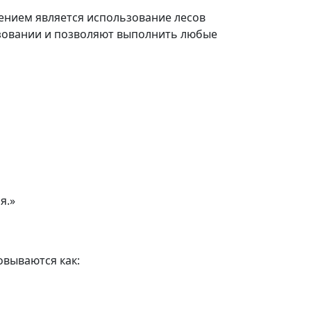
ением является использование лесов
льзовании и позволяют выполнить любые
я.»
овываются как: