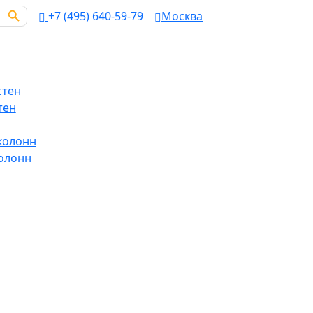
Search Button
+7 (495) 640-59-79
Москва
стен
тен
колонн
олонн