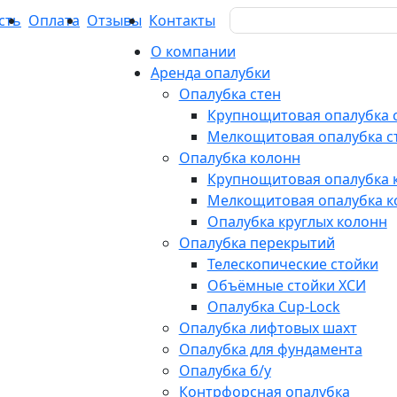
Search
сть
Оплата
Отзывы
Контакты
for:
О компании
Аренда опалубки
Опалубка стен
Крупнощитовая опалубка 
Мелкощитовая опалубка с
Опалубка колонн
Крупнощитовая опалубка 
Мелкощитовая опалубка к
Опалубка круглых колонн
Опалубка перекрытий
Телескопические стойки
Объёмные стойки ХСИ
Опалубка Cup-Lock
Опалубка лифтовых шахт
Опалубка для фундамента
Опалубка б/у
Контрфорсная опалубка