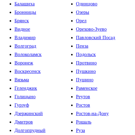
Балашиха
Одинцово
Бронницы
Озеры
Брянск
Орел
Видное
Орехово-Зуево
Владимир
Павловский Посад
Волгоград
Пенза
Волоколамск
Подольск
Воронеж
Протвино
Воскресенск
Пушкино
Вязьма
Пущино
Геленджик
Раменское
Голицыно
Реутов
Гурзуф
Ростов
Дзержинский
Ростов-на-Дону
Дмитров
Рошаль
Долгопрудный
Руза