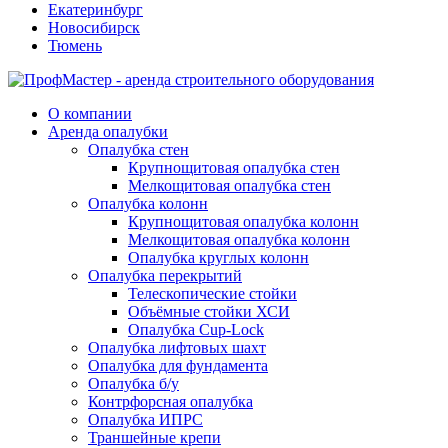
Екатеринбург
Новосибирск
Тюмень
О компании
Аренда опалубки
Опалубка стен
Крупнощитовая опалубка стен
Мелкощитовая опалубка стен
Опалубка колонн
Крупнощитовая опалубка колонн
Мелкощитовая опалубка колонн
Опалубка круглых колонн
Опалубка перекрытий
Телескопические стойки
Объёмные стойки ХСИ
Опалубка Cup-Lock
Опалубка лифтовых шахт
Опалубка для фундамента
Опалубка б/у
Контрфорсная опалубка
Опалубка ИПРС
Траншейные крепи