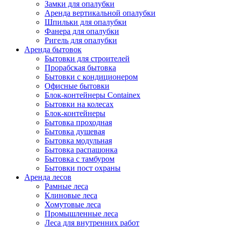
Замки для опалубки
Аренда вертикальной опалубки
Шпильки для опалубки
Фанера для опалубки
Ригель для опалубки
Аренда бытовок
Бытовки для строителей
Прорабская бытовка
Бытовки с кондиционером
Офисные бытовки
Блок-контейнеры Containex
Бытовки на колесах
Блок-контейнеры
Бытовка проходная
Бытовка душевая
Бытовка модульная
Бытовка распашонка
Бытовка с тамбуром
Бытовки пост охраны
Аренда лесов
Рамные леса
Клиновые леса
Хомутовые леса
Промышленные леса
Леса для внутренних работ