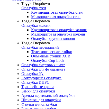
Toggle Dropdown
Опалубка стен
Крупнощитовая опалубка стен
Мелкощитовая опалубка стен
Toggle Dropdown
Опалубка колонн
Крупнощитовая опалубка колонн
Мелкощитовая опалубка колонн
Опалубка круглых колонн
Toggle Dropdown
Опалубка перекрытий
Телескопические стойки
Объёмные стойки ХСИ
Опалубка Cup-Lock
Опалубка лифтовых шахт
Опалубка для фундамента
Опалубка б/у
Контрфорсная опалубка
Опалубка ИПРС
Траншейные крепи
Замки для опалубки
Аренда вертикальной опалубки
Шпильки для опалубки
Фанера для опалубки
Ригель для опалубки