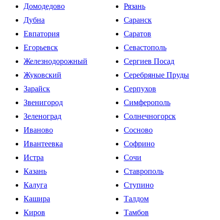
Домодедово
Рязань
Дубна
Саранск
Евпатория
Саратов
Егорьевск
Севастополь
Железнодорожный
Сергиев Посад
Жуковский
Серебряные Пруды
Зарайск
Серпухов
Звенигород
Симферополь
Зеленоград
Солнечногорск
Иваново
Сосново
Ивантеевка
Софрино
Истра
Сочи
Казань
Ставрополь
Калуга
Ступино
Кашира
Талдом
Киров
Тамбов