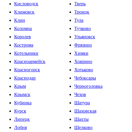
Кисловодск
Тверь
Климовск
Троицк
Клин
Тула
Коломна
Тучково
Королев
Ульяновск
Кострома
Фрязино
Котельники
Химки
Красноармейск
Ховрино
Красногорск
Хотьково
Краснодар
Чебоксары
Крым
Черноголовка
Крымск
Чехов
Кубинка
Шатура
Курск
Шаховская
Липецк
Шахты
Лобня
Щелково