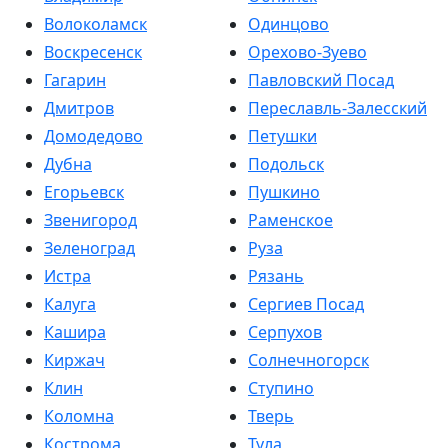
Волоколамск
Одинцово
Воскресенск
Орехово-Зуево
Гагарин
Павловский Посад
Дмитров
Переславль-Залесский
Домодедово
Петушки
Дубна
Подольск
Егорьевск
Пушкино
Звенигород
Раменское
Зеленоград
Руза
Истра
Рязань
Калуга
Сергиев Посад
Кашира
Серпухов
Киржач
Солнечногорск
Клин
Ступино
Коломна
Тверь
Кострома
Тула