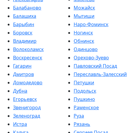
Балабаново
Можайск
Балашиха
Мытищи
Барыбин
Наро-Фоминск
Боровск
Ногинск
Владимир
Обнинск
Волоколамск
Одинцово
Воскресенск
Орехово-Зуево
Гагарин
Павловский Посад
Дмитров
Переславль-Залесский
Домодедово
Петушки
Дубна
Подольск
Егорьевск
Пушкино
Звенигород
Раменское
Зеленоград
Руза
Истра
Рязань
Калуга
Сергиев Посад