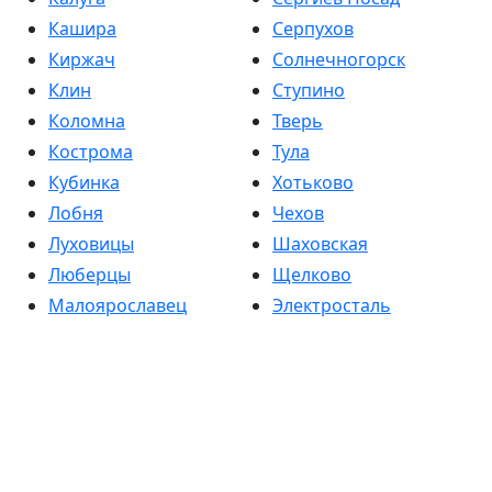
Кашира
Серпухов
Киржач
Солнечногорск
Клин
Ступино
Коломна
Тверь
Кострома
Тула
Кубинка
Хотьково
Лобня
Чехов
Луховицы
Шаховская
Люберцы
Щелково
Малоярославец
Электросталь