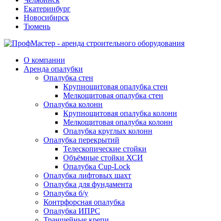
Екатеринбург
Новосибирск
Тюмень
О компании
Аренда опалубки
Опалубка стен
Крупнощитовая опалубка стен
Мелкощитовая опалубка стен
Опалубка колонн
Крупнощитовая опалубка колонн
Мелкощитовая опалубка колонн
Опалубка круглых колонн
Опалубка перекрытий
Телескопические стойки
Объёмные стойки ХСИ
Опалубка Cup-Lock
Опалубка лифтовых шахт
Опалубка для фундамента
Опалубка б/у
Контрфорсная опалубка
Опалубка ИПРС
Траншейные крепи