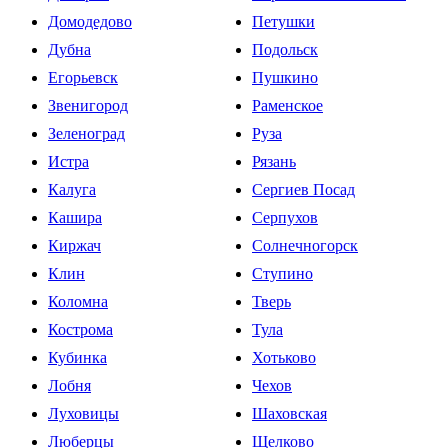
Домодедово
Петушки
Дубна
Подольск
Егорьевск
Пушкино
Звенигород
Раменское
Зеленоград
Руза
Истра
Рязань
Калуга
Сергиев Посад
Кашира
Серпухов
Киржач
Солнечногорск
Клин
Ступино
Коломна
Тверь
Кострома
Тула
Кубинка
Хотьково
Лобня
Чехов
Луховицы
Шаховская
Люберцы
Щелково