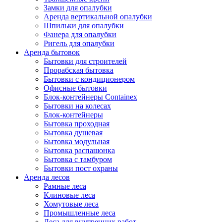
Замки для опалубки
Аренда вертикальной опалубки
Шпильки для опалубки
Фанера для опалубки
Ригель для опалубки
Аренда бытовок
Бытовки для строителей
Прорабская бытовка
Бытовки с кондиционером
Офисные бытовки
Блок-контейнеры Containex
Бытовки на колесах
Блок-контейнеры
Бытовка проходная
Бытовка душевая
Бытовка модульная
Бытовка распашонка
Бытовка с тамбуром
Бытовки пост охраны
Аренда лесов
Рамные леса
Клиновые леса
Хомутовые леса
Промышленные леса
Леса для внутренних работ