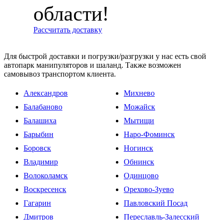
области!
Рассчитать доставку
Для быстрой доставки и погрузки/разгрузки у нас есть свой
автопарк манипуляторов и шаланд. Также возможен
самовывоз транспортом клиента.
Александров
Михнево
Балабаново
Можайск
Балашиха
Мытищи
Барыбин
Наро-Фоминск
Боровск
Ногинск
Владимир
Обнинск
Волоколамск
Одинцово
Воскресенск
Орехово-Зуево
Гагарин
Павловский Посад
Дмитров
Переславль-Залесский