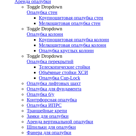
Аренда опалубки
Toggle Dropdown
Опалубка стен
Крупнощитовая опалубка стен
Мелкощитовая опалубка стен
Toggle Dropdown
Опалубка колонн
Крупнощитовая опалубка колонн
Мелкощитовая опалубка колонн
Опалубка круглых колонн
Toggle Dropdown
Опалубка перекрытий
Телескопические стойки
Объёмные стойки ХСИ
Опалубка Cup-Lock
Опалубка лифтовых шахт
Опалубка для фундамента
Опалубка б/у
Контрфорсная опалубка
Опалубка ИПРС
Траншейные крепи
Замки для опалубки
Аренда вертикальной опалубки
Шпильки для опалубки
Фанера для опалубки