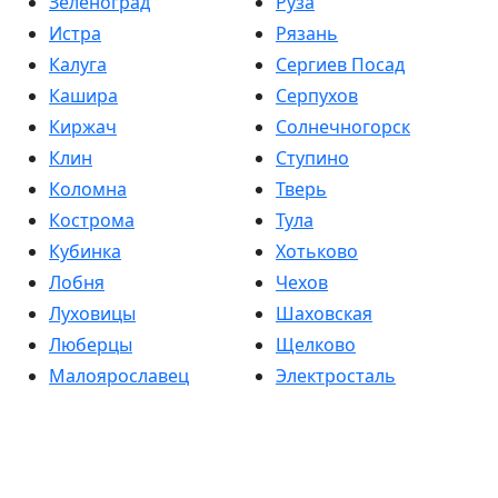
Зеленоград
Руза
Истра
Рязань
Калуга
Сергиев Посад
Кашира
Серпухов
Киржач
Солнечногорск
Клин
Ступино
Коломна
Тверь
Кострома
Тула
Кубинка
Хотьково
Лобня
Чехов
Луховицы
Шаховская
Люберцы
Щелково
Малоярославец
Электросталь