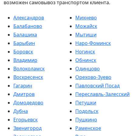
возможен самовывоз транспортом клиента.
Александров
Михнево
Балабаново
Можайск
Балашиха
Мытищи
Барыбин
Наро-Фоминск
Боровск
Ногинск
Владимир
Обнинск
Волоколамск
Одинцово
Воскресенск
Орехово-Зуево
Гагарин
Павловский Посад
Дмитров
Переславль-Залесский
Домодедово
Петушки
Дубна
Подольск
Егорьевск
Пушкино
Звенигород
Раменское