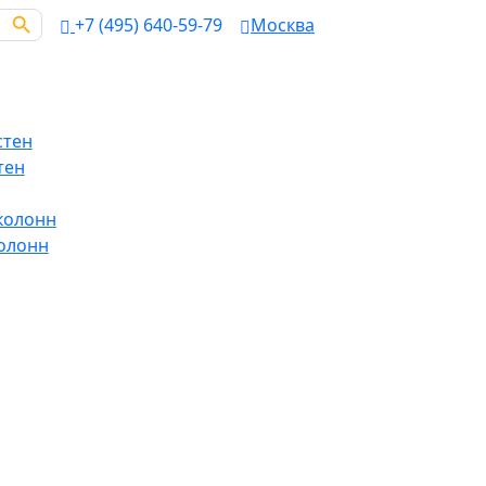
Search Button
+7 (495) 640-59-79
Москва
стен
тен
колонн
олонн