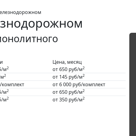
Железнодорожном
езнодорожном
монолитного
ки
Цена, месяц
2
2
б/м
от
650
руб
/м
2
2
/м
от
145
руб
/м
б/комплект
от
6 000
руб
/комплект
2
2
б/м
от
650
руб
/м
2
2
б/м
от
350
руб
/м