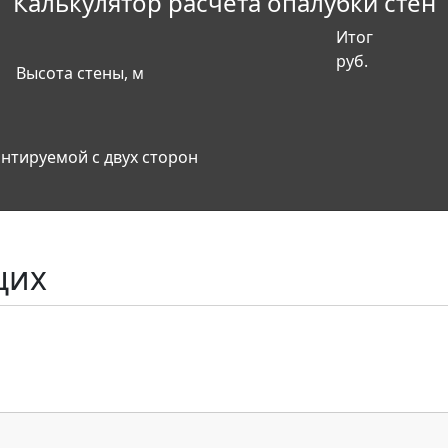
Калькулятор расчета опалубки стен
Итог
руб.
Высота стены, м
нтируемой с двух сторон
щих