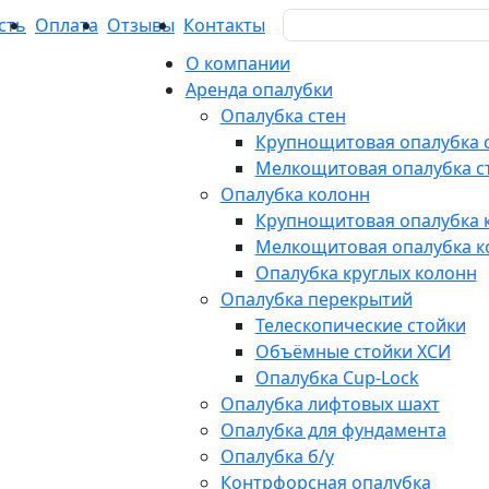
Search
сть
Оплата
Отзывы
Контакты
for:
О компании
Аренда опалубки
Опалубка стен
Крупнощитовая опалубка 
Мелкощитовая опалубка с
Опалубка колонн
Крупнощитовая опалубка 
Мелкощитовая опалубка к
Опалубка круглых колонн
Опалубка перекрытий
Телескопические стойки
Объёмные стойки ХСИ
Опалубка Cup-Lock
Опалубка лифтовых шахт
Опалубка для фундамента
Опалубка б/у
Контрфорсная опалубка