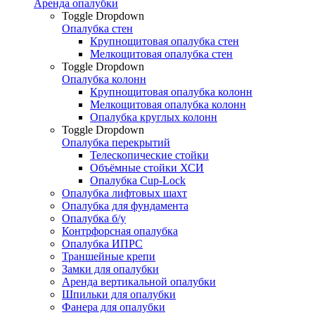
Аренда опалубки
Toggle Dropdown
Опалубка стен
Крупнощитовая опалубка стен
Мелкощитовая опалубка стен
Toggle Dropdown
Опалубка колонн
Крупнощитовая опалубка колонн
Мелкощитовая опалубка колонн
Опалубка круглых колонн
Toggle Dropdown
Опалубка перекрытий
Телескопические стойки
Объёмные стойки ХСИ
Опалубка Cup-Lock
Опалубка лифтовых шахт
Опалубка для фундамента
Опалубка б/у
Контрфорсная опалубка
Опалубка ИПРС
Траншейные крепи
Замки для опалубки
Аренда вертикальной опалубки
Шпильки для опалубки
Фанера для опалубки