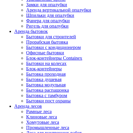
Замки для опалубки
Аренда вертикальной опалубки
Шпильки для опалубки
Фанера для опалубки
Ригель для опалубки
Аренда бытовок
Бытовки для строителей
Прорабская бытовка
Бытовки с кондиционером
Офисные бытовки
Блок-контейнеры Containex
Бытовки на колесах
Блок-контейнеры
Бытовка проходная
Бытовка душевая
Бытовка модульная
Бытовка распашонка
Бытовка с тамбуром
Бытовки пост охраны
Аренда лесов
Рамные леса
Клиновые леса
Хомутовые леса
Промышленные леса
Леса для внутренних работ