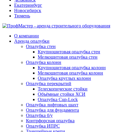
Екатеринбург
Новосибирск
Тюмень
О компании
Аренда опалубки
Опалубка стен
Крупнощитовая опалубка стен
Мелкощитовая опалубка стен
Опалубка колонн
Крупнощитовая опалубка колонн
Мелкощитовая опалубка колонн
Опалубка круглых колонн
Опалубка перекрытий
Телескопические стойки
Объёмные стойки ХСИ
Опалубка Cup-Lock
Опалубка лифтовых шахт
Опалубка для фундамента
Опалубка б/у
Контрфорсная опалубка
Опалубка ИПРС
Траншейные крепи