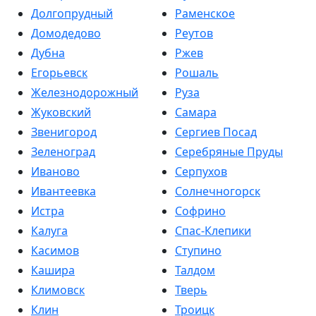
Долгопрудный
Раменское
Домодедово
Реутов
Дубна
Ржев
Егорьевск
Рошаль
Железнодорожный
Руза
Жуковский
Самара
Звенигород
Сергиев Посад
Зеленоград
Серебряные Пруды
Иваново
Серпухов
Ивантеевка
Солнечногорск
Истра
Софрино
Калуга
Спас-Клепики
Касимов
Ступино
Кашира
Талдом
Климовск
Тверь
Клин
Троицк