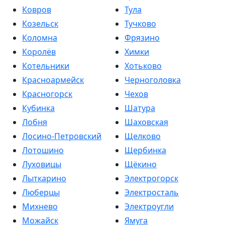
Ковров
Тула
Козельск
Тучково
Коломна
Фрязино
Королёв
Химки
Котельники
Хотьково
Красноармейск
Черноголовка
Красногорск
Чехов
Кубинка
Шатура
Лобня
Шаховская
Лосино-Петровский
Щелково
Лотошино
Щербинка
Луховицы
Щёкино
Лыткарино
Электрогорск
Люберцы
Электросталь
Михнево
Электроугли
Можайск
Ямуга