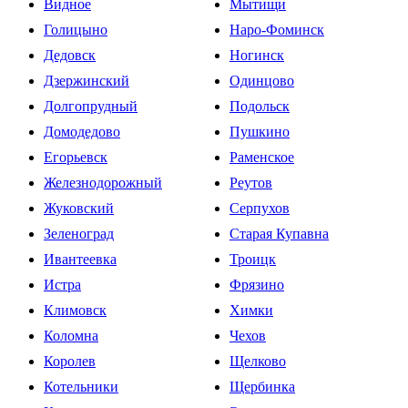
Видное
Мытищи
Голицыно
Наро-Фоминск
Дедовск
Ногинск
Дзержинский
Одинцово
Долгопрудный
Подольск
Домодедово
Пушкино
Егорьевск
Раменское
Железнодорожный
Реутов
Жуковский
Серпухов
Зеленоград
Старая Купавна
Ивантеевка
Троицк
Истра
Фрязино
Климовск
Химки
Коломна
Чехов
Королев
Щелково
Котельники
Щербинка