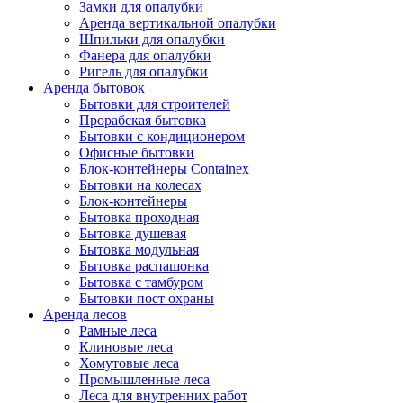
Замки для опалубки
Аренда вертикальной опалубки
Шпильки для опалубки
Фанера для опалубки
Ригель для опалубки
Аренда бытовок
Бытовки для строителей
Прорабская бытовка
Бытовки с кондиционером
Офисные бытовки
Блок-контейнеры Containex
Бытовки на колесах
Блок-контейнеры
Бытовка проходная
Бытовка душевая
Бытовка модульная
Бытовка распашонка
Бытовка с тамбуром
Бытовки пост охраны
Аренда лесов
Рамные леса
Клиновые леса
Хомутовые леса
Промышленные леса
Леса для внутренних работ