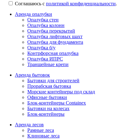
Соглашаюсь с
политикой конфиденциальности
.
Аренда опалубки
Опалубка стен
Опалубка колонн
Опалубка перекрытий
Опалубка лифтовых шахт
Опалубка для фундамента
Опалубка б/у
Контрфорсная опалубка
Опалубка ИПРС
Траншейные крепи
Аренда бытовок
Бытовки для строителей
Прорабская бытовка
Морские контейнеры под склад
Офисные бытовки
Блок-контейнеры Containex
Бытовки на колесах
Блок-контейнеры
Аренда лесов
Рамные леса
Клиновые леса