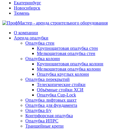
Екатеринбург
Новосибирск
Тюмень
О компании
Аренда опалубки
Опалубка стен
Крупнощитовая опалубка стен
Мелкощитовая опалубка стен
Опалубка колонн
Крупнощитовая опалубка колонн
Мелкощитовая опалубка колонн
Опалубка круглых колонн
Опалубка перекрытий
Телескопические стойки
Объёмные стойки ХСИ
Опалубка Cup-Lock
Опалубка лифтовых шахт
Опалубка для фундамента
Опалубка б/у
Контрфорсная опалубка
Опалубка ИПРС
Траншейные крепи