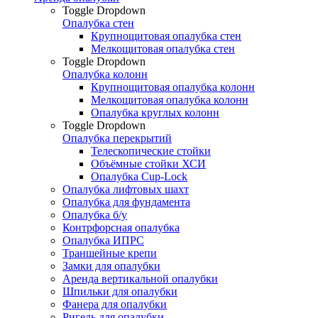
Toggle Dropdown
Опалубка стен
Крупнощитовая опалубка стен
Мелкощитовая опалубка стен
Toggle Dropdown
Опалубка колонн
Крупнощитовая опалубка колонн
Мелкощитовая опалубка колонн
Опалубка круглых колонн
Toggle Dropdown
Опалубка перекрытий
Телескопические стойки
Объёмные стойки ХСИ
Опалубка Cup-Lock
Опалубка лифтовых шахт
Опалубка для фундамента
Опалубка б/у
Контрфорсная опалубка
Опалубка ИПРС
Траншейные крепи
Замки для опалубки
Аренда вертикальной опалубки
Шпильки для опалубки
Фанера для опалубки
Ригель для опалубки