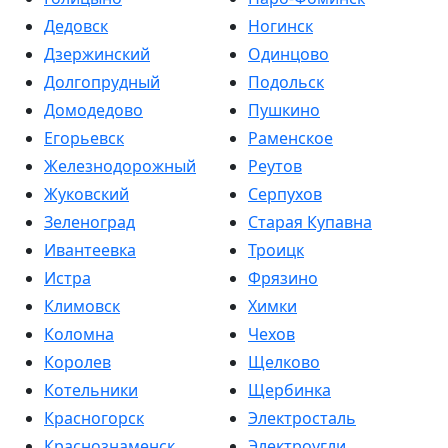
Дедовск
Ногинск
Дзержинский
Одинцово
Долгопрудный
Подольск
Домодедово
Пушкино
Егорьевск
Раменское
Железнодорожный
Реутов
Жуковский
Серпухов
Зеленоград
Старая Купавна
Ивантеевка
Троицк
Истра
Фрязино
Климовск
Химки
Коломна
Чехов
Королев
Щелково
Котельники
Щербинка
Красногорск
Электросталь
Краснознаменск
Электроугли