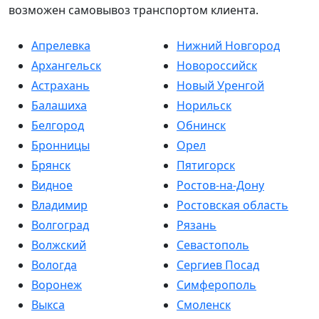
возможен самовывоз транспортом клиента.
Апрелевка
Нижний Новгород
Архангельск
Новороссийск
Астрахань
Новый Уренгой
Балашиха
Норильск
Белгород
Обнинск
Бронницы
Орел
Брянск
Пятигорск
Видное
Ростов-на-Дону
Владимир
Ростовская область
Волгоград
Рязань
Волжский
Севастополь
Вологда
Сергиев Посад
Воронеж
Симферополь
Выкса
Смоленск