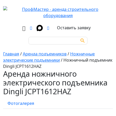
Оставить заявку
Search Button
Search
for:
Главная
/
Аренда подъемников
/
Ножничные
электрические подъемники
/
Ножничный подъемник
Dingli JCPT1612HAZ
Аренда ножничного
электрического подъемника
Dingli JCPT1612HAZ
Фотогалерея