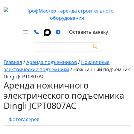
Оставить заявку
Search Button
Search
for:
Главная
/
Аренда подъемников
/
Ножничные
электрические подъемники
/
Ножничный подъемник
Dingli JCPT0807AC
Аренда ножничного
электрического подъемника
Dingli JCPT0807AC
Фотогалерея