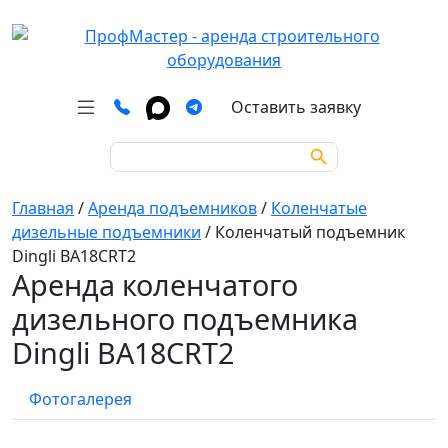
Оставить заявку
Search Button
Search
for:
Главная
/
Аренда подъемников
/
Коленчатые
дизельные подъемники
/
Коленчатый подъемник
Dingli BA18CRT2
Аренда коленчатого
дизельного подъемника
Dingli BA18CRT2
Фотогалерея